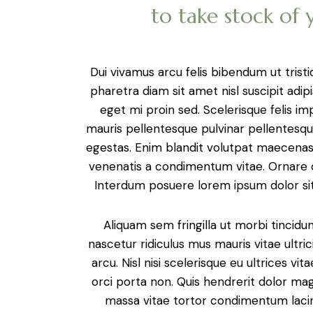
to take stock of 
Dui vivamus arcu felis bibendum ut trist
pharetra diam sit amet nisl suscipit ad
eget mi proin sed. Scelerisque felis i
mauris pellentesque pulvinar pellentesq
egestas. Enim blandit volutpat maecenas 
venenatis a condimentum vitae. Ornare qua
Interdum posuere lorem ipsum dolor sit 
Aliquam sem fringilla ut morbi tincid
nascetur ridiculus mus mauris vitae ultri
arcu. Nisl nisi scelerisque eu ultrices v
orci porta non. Quis hendrerit dolor ma
massa vitae tortor condimentum laci