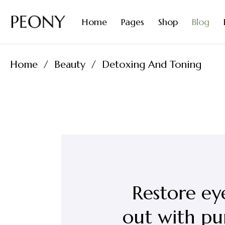
Organic Diffusers
Contact Us
Home
Pages
Shop
Blog
Natural Perfumes
Coming Soon
FAQ Page
Home
Beauty
Detoxing And Toning
Tea Home
About Me
Right Si
Essential Oils Home
About Us
Left Sid
Spices Home
Our Team
No Side
Olive Oil Home
Our Products
Post 
Organic Diffusers
Contact Us
Natural Perfumes
Coming Soon
FAQ Page
Restore ey
out with pu