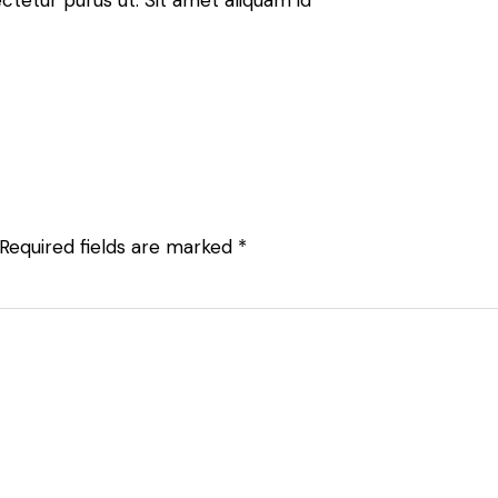
sectetur purus ut. Sit amet aliquam id
Required fields are marked
*