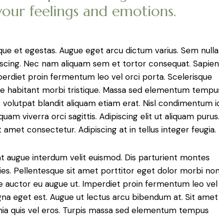
your feelings and emotions.
ique et egestas. Augue eget arcu dictum varius. Sem nulla
ipiscing. Nec nam aliquam sem et tortor consequat. Sapien
mperdiet proin fermentum leo vel orci porta. Scelerisque
ue habitant morbi tristique. Massa sed elementum tempu
volutpat blandit aliquam etiam erat. Nisl condimentum i
m viverra orci sagittis. Adipiscing elit ut aliquam purus
amet consectetur. Adipiscing at in tellus integer feugia.
unt augue interdum velit euismod. Dis parturient montes
cies. Pellentesque sit amet porttitor eget dolor morbi no
itae auctor eu augue ut. Imperdiet proin fermentum leo vel
gna eget est. Augue ut lectus arcu bibendum at. Sit amet
nia quis vel eros. Turpis massa sed elementum tempus