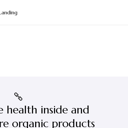
Landing
debar
ebar
bar
Formats
e health inside and
re organic products