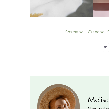
Cosmetic
Essential O
fb
Melis
Nunc pulvin