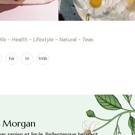
ils
Health
Lifestyle
Natural
Teas
tw
in
tmb
a Morgan
ar sapien et ligula. Pellentesque habitant